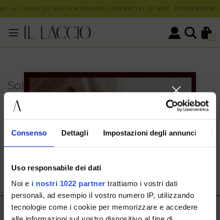
E! A CAUSA DI RALLENTAMENTI OPERATIVI DI BRT, POTREBBERO 
0
Solo in negozio
PUOI TROVARE QUESTO ARTICOLO SOLO PRESSO I
NOSTRI PUNTI VENDITA:
INFO CONTATTI
Consenso
Dettagli
Impostazioni degli annunci
In
HERMAX S.R.L.
Via Cassala 20 25126 Brescia
Uso responsabile dei dati
customerservice@illaccio.it
Noi e
i nostri 1022 partner
trattiamo i vostri dati
+393291008001
personali, ad esempio il vostro numero IP, utilizzando
tecnologie come i cookie per memorizzare e accedere
IL LACCIO
alle informazioni sul vostro dispositivo al fine di