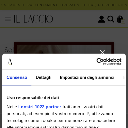
! A CAUSA DI RALLENTAMENTI OPERATIVI DI BRT, POTREBBERO VE
0
Solo in negozio
PUOI TROVARE QUESTO ARTICOLO SOLO PRESSO I
NOSTRI PUNTI VENDITA:
INFO CONTATTI
Consenso
Dettagli
Impostazioni degli annunci
In
HERMAX S.R.L.
Via Cassala 20 25126 Brescia
Uso responsabile dei dati
customerservice@illaccio.it
Noi e
i nostri 1022 partner
trattiamo i vostri dati
+393291008001
personali, ad esempio il vostro numero IP, utilizzando
tecnologie come i cookie per memorizzare e accedere
IL LACCIO
alle informazioni sul vostro dispositivo al fine di