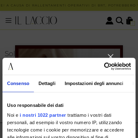
E! A CAUSA DI RALLENTAMENTI OPERATIVI DI BRT, POTREBBERO V
0
Solo in negozio
PUOI TROVARE QUESTO ARTICOLO SOLO PRESSO I
NOSTRI PUNTI VENDITA:
INFO CONTATTI
Consenso
Dettagli
Impostazioni degli annunci
In
HERMAX S.R.L.
Via Cassala 20 25126 Brescia
Uso responsabile dei dati
customerservice@illaccio.it
Noi e
i nostri 1022 partner
trattiamo i vostri dati
+393291008001
personali, ad esempio il vostro numero IP, utilizzando
tecnologie come i cookie per memorizzare e accedere
IL LACCIO
alle informazioni sul vostro dispositivo al fine di