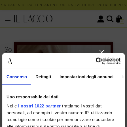
! A CAUSA DI RALLENTAMENTI OPERATIVI DI BRT, POTREBBERO VE
0
Solo in negozio
PUOI TROVARE QUESTO ARTICOLO SOLO PRESSO I
NOSTRI PUNTI VENDITA:
INFO CONTATTI
Consenso
Dettagli
Impostazioni degli annunci
In
HERMAX S.R.L.
Via Cassala 20 25126 Brescia
Uso responsabile dei dati
customerservice@illaccio.it
Noi e
i nostri 1022 partner
trattiamo i vostri dati
+393291008001
personali, ad esempio il vostro numero IP, utilizzando
tecnologie come i cookie per memorizzare e accedere
IL LACCIO
alle informazioni sul vostro dispositivo al fine di