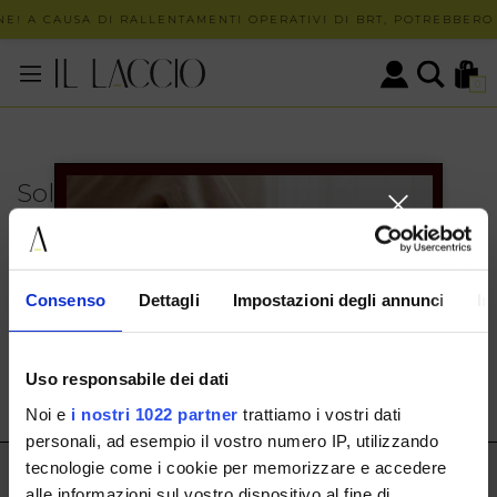
E! A CAUSA DI RALLENTAMENTI OPERATIVI DI BRT, POTREBBERO 
0
Solo in negozio
PUOI TROVARE QUESTO ARTICOLO SOLO PRESSO I
NOSTRI PUNTI VENDITA:
INFO CONTATTI
Consenso
Dettagli
Impostazioni degli annunci
In
HERMAX S.R.L.
Via Cassala 20 25126 Brescia
Uso responsabile dei dati
customerservice@illaccio.it
Noi e
i nostri 1022 partner
trattiamo i vostri dati
+393291008001
personali, ad esempio il vostro numero IP, utilizzando
tecnologie come i cookie per memorizzare e accedere
IL LACCIO
alle informazioni sul vostro dispositivo al fine di