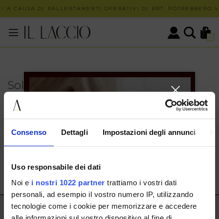
! A CAUSA DI RALLENTAMENTI OPERATIVI DI BRT, POTREBBERO VE
0
Solo in negozio
PUOI TROVARE QUESTO ARTICOLO SOLO PRESSO I
NOSTRI PUNTI VENDITA:
INFO CONTATTI
Consenso
Dettagli
Impostazioni degli annunci
In
HERMAX S.R.L.
Via Cassala 20 25126 Brescia
Uso responsabile dei dati
customerservice@illaccio.it
Noi e
i nostri 1022 partner
trattiamo i vostri dati
+393291008001
personali, ad esempio il vostro numero IP, utilizzando
tecnologie come i cookie per memorizzare e accedere
IL LACCIO
alle informazioni sul vostro dispositivo al fine di