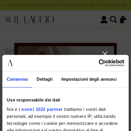
! A CAUSA DI RALLENTAMENTI OPERATIVI DI BRT, POTREBBERO VE
0
Solo in negozio
PUOI TROVARE QUESTO ARTICOLO SOLO PRESSO I
NOSTRI PUNTI VENDITA:
INFO CONTATTI
Consenso
Dettagli
Impostazioni degli annunci
In
HERMAX S.R.L.
Via Cassala 20 25126 Brescia
Uso responsabile dei dati
customerservice@illaccio.it
Noi e
i nostri 1022 partner
trattiamo i vostri dati
+393291008001
personali, ad esempio il vostro numero IP, utilizzando
tecnologie come i cookie per memorizzare e accedere
IL LACCIO
alle informazioni sul vostro dispositivo al fine di