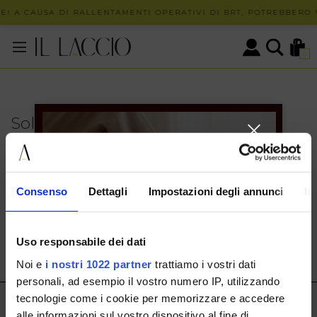
E! A CAUSA DI RALLENTAMENTI OPERATIVI DI BRT, POTREBBERO V
0
Solo in negozio
PUOI TROVARE QUESTO ARTICOLO SOLO PRESSO I
NOSTRI PUNTI VENDITA:
INFO CONTATTI
Consenso
Dettagli
Impostazioni degli annunci
In
HERMAX S.R.L.
Via Cassala 20 25126 Brescia
Uso responsabile dei dati
customerservice@illaccio.it
Noi e
i nostri 1022 partner
trattiamo i vostri dati
+393291008001
personali, ad esempio il vostro numero IP, utilizzando
tecnologie come i cookie per memorizzare e accedere
IL LACCIO
alle informazioni sul vostro dispositivo al fine di