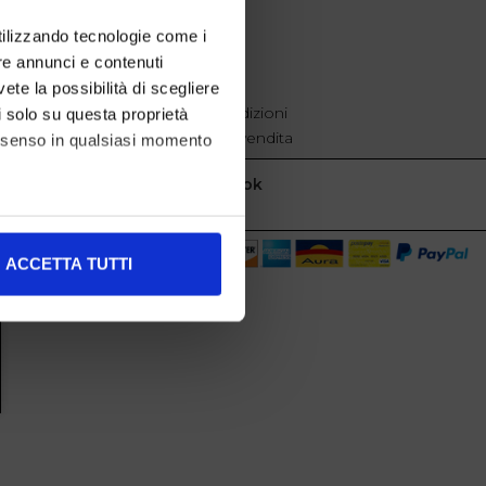
EXTRA
utilizzando tecnologie come i
re annunci e contenuti
cookie policy
Privacy
vete la possibilità di scegliere
Termini e condizioni
li solo su questa proprietà
Condizioni di vendita
consenso in qualsiasi momento
Facebook
alche metro,
ACCETTA TUTTI
e specifiche (impronte
ezione dettagli
. Puoi
l media e per analizzare il
nostri partner che si occupano
azioni che ha fornito loro o