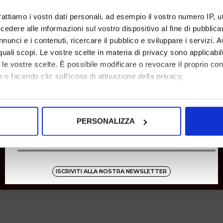
SHOPPING
rattiamo i vostri dati personali, ad esempio il vostro numero IP, 
dere alle informazioni sul vostro dispositivo al fine di pubblica
Resi
Pagamenti
nunci e i contenuti, ricercare il pubblico e sviluppare i servizi. A
Spedizione
r quali scopi. Le vostre scelte in materia di privacy sono applicabi
to le vostre scelte. È possibile modificare o revocare il proprio 
 o facendo clic sull'icona di attivazione della privacy.
Instagram
8001
mo anche:
oni sulla tua posizione geografica, con un'approssimazione di qu
Zucchetti
PERSONALIZZA
spositivo, scansionandolo attivamente alla ricerca di caratteristich
aborati i tuoi dati personali e imposta le tue preferenze nella
s
consenso in qualsiasi momento dalla Dichiarazione sui cookie.
ISCRIVITI ALLA NOSTRA NEWSLETTER
nalizzare contenuti ed annunci, per fornire funzionalità dei socia
inoltre informazioni sul modo in cui utilizza il nostro sito con i 
icità e social media, i quali potrebbero combinarle con altre inform