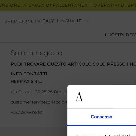
NZIONE! A CAUSA DI RALLENTAMENTI OPERATIVI DI BRT,
LINGUA
SPEDIZIONE IN
ITALY
I NOSTRI BE
Solo in negozio
PUOI TROVARE QUESTO ARTICOLO SOLO PRESSO I NO
INFO CONTATTI
HERMAX S.R.L.
Via Cassala 20 25126 Brescia
customerservice@illaccio.it
+393291008001
Consenso