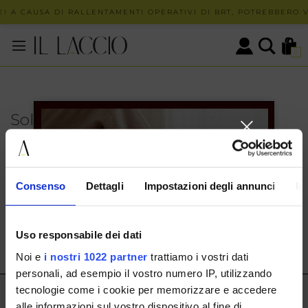
! A CAUSA DI RALLENTAMENTI OPERATIVI DI BRT, POTREBBERO V
0
Solo in negozio
PUOI TROVARE QUESTO ARTICOLO SOLO PRESSO I
NOSTRI PUNTI VENDITA:
INFO CONTATTI
Consenso
Dettagli
Impostazioni degli annunci
In
HERMAX S.R.L.
Via Cassala 20 25126 Brescia
Uso responsabile dei dati
customerservice@illaccio.it
Noi e
i nostri 1022 partner
trattiamo i vostri dati
+393291008001
personali, ad esempio il vostro numero IP, utilizzando
tecnologie come i cookie per memorizzare e accedere
IL LACCIO
alle informazioni sul vostro dispositivo al fine di