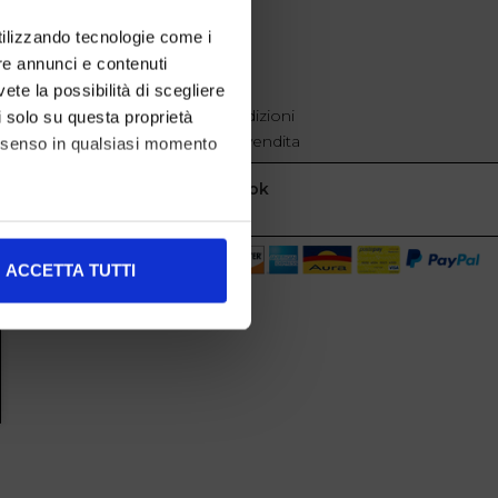
EXTRA
utilizzando tecnologie come i
re annunci e contenuti
cookie policy
Privacy
vete la possibilità di scegliere
Termini e condizioni
li solo su questa proprietà
Condizioni di vendita
consenso in qualsiasi momento
Facebook
alche metro,
ACCETTA TUTTI
e specifiche (impronte
ezione dettagli
. Puoi
l media e per analizzare il
nostri partner che si occupano
azioni che ha fornito loro o