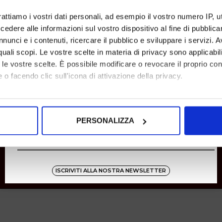
SHOPPING
rattiamo i vostri dati personali, ad esempio il vostro numero IP, 
dere alle informazioni sul vostro dispositivo al fine di pubblica
Resi
Pagamenti
nunci e i contenuti, ricercare il pubblico e sviluppare i servizi. A
Spedizione
r quali scopi. Le vostre scelte in materia di privacy sono applicabi
to le vostre scelte. È possibile modificare o revocare il proprio 
 o facendo clic sull'icona di attivazione della privacy.
Instagram
8001
mo anche:
oni sulla tua posizione geografica, con un'approssimazione di qu
Zucchetti
PERSONALIZZA
spositivo, scansionandolo attivamente alla ricerca di caratteristich
aborati i tuoi dati personali e imposta le tue preferenze nella
s
consenso in qualsiasi momento dalla Dichiarazione sui cookie.
ISCRIVITI ALLA NOSTRA NEWSLETTER
nalizzare contenuti ed annunci, per fornire funzionalità dei socia
inoltre informazioni sul modo in cui utilizza il nostro sito con i 
icità e social media, i quali potrebbero combinarle con altre inform