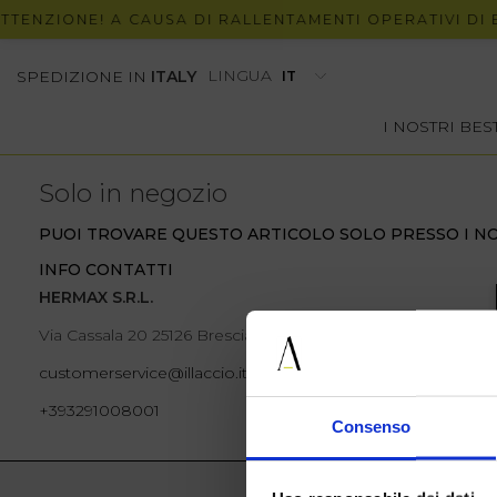
ENZIONE! A CAUSA DI RALLENTAMENTI OPERATIVI DI BRT
LINGUA
SPEDIZIONE IN
ITALY
I NOSTRI BE
Solo in negozio
PUOI TROVARE QUESTO ARTICOLO SOLO PRESSO I NO
INFO CONTATTI
HERMAX S.R.L.
Via Cassala 20 25126 Brescia
customerservice@illaccio.it
+393291008001
Consenso