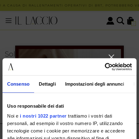
 A CAUSA DI RALLENTAMENTI OPERATIVI DI BRT, POTREBBERO VE
0
Solo in negozio
PUOI TROVARE QUESTO ARTICOLO SOLO PRESSO I
NOSTRI PUNTI VENDITA:
INFO CONTATTI
Consenso
Dettagli
Impostazioni degli annunci
In
HERMAX S.R.L.
Via Cassala 20 25126 Brescia
Uso responsabile dei dati
customerservice@illaccio.it
Noi e
i nostri 1022 partner
trattiamo i vostri dati
+393291008001
personali, ad esempio il vostro numero IP, utilizzando
tecnologie come i cookie per memorizzare e accedere
IL LACCIO
alle informazioni sul vostro dispositivo al fine di