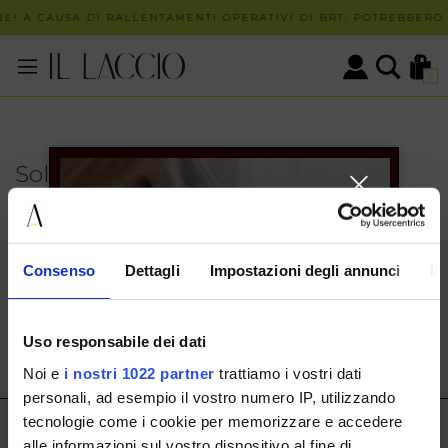
E! A CAUSA DI RALLENTAMENTI OPERATIVI DI BRT, POTREBBERO 
0
Solo in negozio
PUOI TROVARE QUESTO ARTICOLO SOLO PRESSO I
NOSTRI PUNTI VENDITA:
INFO CONTATTI
Consenso
Dettagli
Impostazioni degli annunci
In
HERMAX S.R.L.
Via Cassala 20 25126 Brescia
Uso responsabile dei dati
customerservice@illaccio.it
Noi e
i nostri 1022 partner
trattiamo i vostri dati
+393291008001
personali, ad esempio il vostro numero IP, utilizzando
tecnologie come i cookie per memorizzare e accedere
IL LACCIO
alle informazioni sul vostro dispositivo al fine di