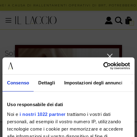
NE! A CAUSA DI RALLENTAMENTI OPERATIVI DI BRT, POTREBBERO 
0
Solo in negozio
PUOI TROVARE QUESTO ARTICOLO SOLO PRESSO I
NOSTRI PUNTI VENDITA:
INFO CONTATTI
Consenso
Dettagli
Impostazioni degli annunci
In
HERMAX S.R.L.
Via Cassala 20 25126 Brescia
Uso responsabile dei dati
customerservice@illaccio.it
Noi e
i nostri 1022 partner
trattiamo i vostri dati
+393291008001
personali, ad esempio il vostro numero IP, utilizzando
tecnologie come i cookie per memorizzare e accedere
IL LACCIO
alle informazioni sul vostro dispositivo al fine di