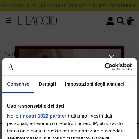
E! A CAUSA DI RALLENTAMENTI OPERATIVI DI BRT, POTREBBERO V
0
Solo in negozio
PUOI TROVARE QUESTO ARTICOLO SOLO PRESSO I
NOSTRI PUNTI VENDITA:
INFO CONTATTI
Consenso
Dettagli
Impostazioni degli annunci
In
HERMAX S.R.L.
Via Cassala 20 25126 Brescia
Uso responsabile dei dati
customerservice@illaccio.it
Noi e
i nostri 1022 partner
trattiamo i vostri dati
+393291008001
personali, ad esempio il vostro numero IP, utilizzando
tecnologie come i cookie per memorizzare e accedere
IL LACCIO
alle informazioni sul vostro dispositivo al fine di