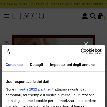
! A CAUSA DI RALLENTAMENTI OPERATIVI DI BRT, POTREBBERO VE
0
Solo in negozio
PUOI TROVARE QUESTO ARTICOLO SOLO PRESSO I
NOSTRI PUNTI VENDITA:
INFO CONTATTI
Consenso
Dettagli
Impostazioni degli annunci
In
HERMAX S.R.L.
Via Cassala 20 25126 Brescia
Uso responsabile dei dati
customerservice@illaccio.it
Noi e
i nostri 1022 partner
trattiamo i vostri dati
+393291008001
personali, ad esempio il vostro numero IP, utilizzando
tecnologie come i cookie per memorizzare e accedere
IL LACCIO
alle informazioni sul vostro dispositivo al fine di