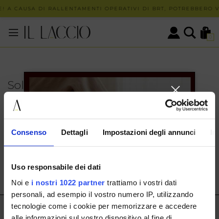
! A CAUSA DI RALLENTAMENTI OPERATIVI DI BRT, POTREBBERO VE
0
Solo in negozio
PUOI TROVARE QUESTO ARTICOLO SOLO PRESSO I
NOSTRI PUNTI VENDITA:
INFO CONTATTI
Consenso
Dettagli
Impostazioni degli annunci
In
HERMAX S.R.L.
Via Cassala 20 25126 Brescia
Uso responsabile dei dati
customerservice@illaccio.it
Noi e
i nostri 1022 partner
trattiamo i vostri dati
+393291008001
personali, ad esempio il vostro numero IP, utilizzando
tecnologie come i cookie per memorizzare e accedere
IL LACCIO
alle informazioni sul vostro dispositivo al fine di