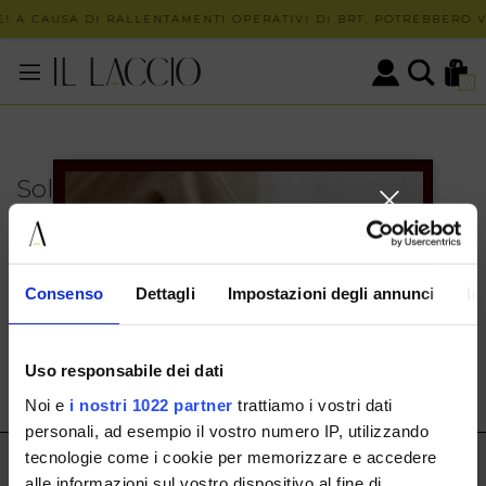
! A CAUSA DI RALLENTAMENTI OPERATIVI DI BRT, POTREBBERO VE
0
Solo in negozio
PUOI TROVARE QUESTO ARTICOLO SOLO PRESSO I
NOSTRI PUNTI VENDITA:
INFO CONTATTI
Consenso
Dettagli
Impostazioni degli annunci
In
HERMAX S.R.L.
Via Cassala 20 25126 Brescia
Uso responsabile dei dati
customerservice@illaccio.it
Noi e
i nostri 1022 partner
trattiamo i vostri dati
+393291008001
personali, ad esempio il vostro numero IP, utilizzando
tecnologie come i cookie per memorizzare e accedere
IL LACCIO
alle informazioni sul vostro dispositivo al fine di