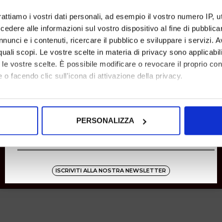
SHOPPING
rattiamo i vostri dati personali, ad esempio il vostro numero IP, 
dere alle informazioni sul vostro dispositivo al fine di pubblica
Resi
Pagamenti
nunci e i contenuti, ricercare il pubblico e sviluppare i servizi. A
Spedizione
r quali scopi. Le vostre scelte in materia di privacy sono applicabi
to le vostre scelte. È possibile modificare o revocare il proprio 
 o facendo clic sull'icona di attivazione della privacy.
Instagram
8001
mo anche:
oni sulla tua posizione geografica, con un'approssimazione di qu
Zucchetti
PERSONALIZZA
spositivo, scansionandolo attivamente alla ricerca di caratteristich
aborati i tuoi dati personali e imposta le tue preferenze nella
s
consenso in qualsiasi momento dalla Dichiarazione sui cookie.
ISCRIVITI ALLA NOSTRA NEWSLETTER
nalizzare contenuti ed annunci, per fornire funzionalità dei socia
inoltre informazioni sul modo in cui utilizza il nostro sito con i 
icità e social media, i quali potrebbero combinarle con altre inform