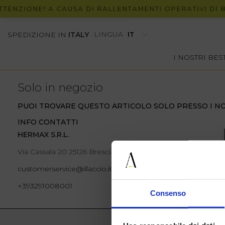
ENZIONE! A CAUSA DI RALLENTAMENTI OPERATIVI DI BRT
LINGUA
SPEDIZIONE IN
ITALY
I NOSTRI BE
Solo in negozio
PUOI TROVARE QUESTO ARTICOLO SOLO PRESSO I NO
INFO CONTATTI
HERMAX S.R.L.
Via Cassala 20 25126 Brescia
customerservice@illaccio.it
+393291008001
Consenso