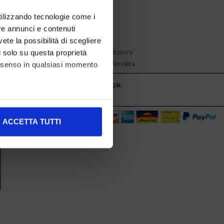
EXTRA
utilizzando tecnologie come i
re annunci e contenuti
cookie policy
Privacy
vete la possibilità di scegliere
Termini e condizioni
li solo su questa proprietà
Condizioni di vendita
consenso in qualsiasi momento
Facebook
alche metro,
ACCETTA TUTTI
e specifiche (impronte
ezione dettagli
. Puoi
l media e per analizzare il
nostri partner che si occupano
azioni che ha fornito loro o