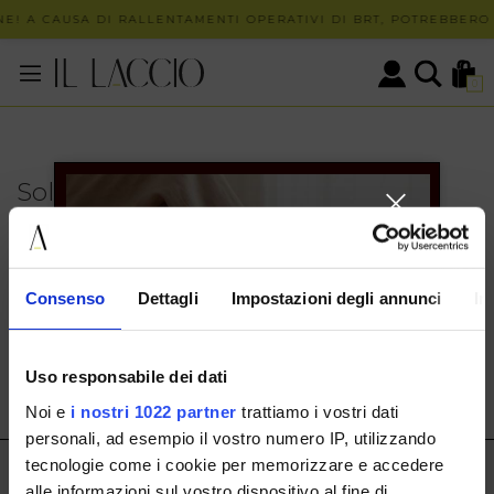
E! A CAUSA DI RALLENTAMENTI OPERATIVI DI BRT, POTREBBERO 
0
Solo in negozio
PUOI TROVARE QUESTO ARTICOLO SOLO PRESSO I
NOSTRI PUNTI VENDITA:
INFO CONTATTI
Consenso
Dettagli
Impostazioni degli annunci
In
HERMAX S.R.L.
Via Cassala 20 25126 Brescia
Uso responsabile dei dati
customerservice@illaccio.it
Noi e
i nostri 1022 partner
trattiamo i vostri dati
+393291008001
personali, ad esempio il vostro numero IP, utilizzando
tecnologie come i cookie per memorizzare e accedere
IL LACCIO
alle informazioni sul vostro dispositivo al fine di