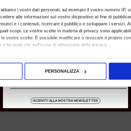
SHOPPING
rattiamo i vostri dati personali, ad esempio il vostro numero IP, 
dere alle informazioni sul vostro dispositivo al fine di pubblica
Resi
Pagamenti
nunci e i contenuti, ricercare il pubblico e sviluppare i servizi. A
Spedizione
r quali scopi. Le vostre scelte in materia di privacy sono applicabi
to le vostre scelte. È possibile modificare o revocare il proprio 
 o facendo clic sull'icona di attivazione della privacy.
Instagram
8001
mo anche:
oni sulla tua posizione geografica, con un'approssimazione di qu
Zucchetti
PERSONALIZZA
spositivo, scansionandolo attivamente alla ricerca di caratteristich
aborati i tuoi dati personali e imposta le tue preferenze nella
s
consenso in qualsiasi momento dalla Dichiarazione sui cookie.
ISCRIVITI ALLA NOSTRA NEWSLETTER
nalizzare contenuti ed annunci, per fornire funzionalità dei socia
inoltre informazioni sul modo in cui utilizza il nostro sito con i 
icità e social media, i quali potrebbero combinarle con altre inform