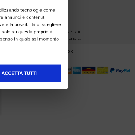
EXTRA
utilizzando tecnologie come i
re annunci e contenuti
cookie policy
Privacy
vete la possibilità di scegliere
Termini e condizioni
li solo su questa proprietà
Condizioni di vendita
consenso in qualsiasi momento
Facebook
alche metro,
ACCETTA TUTTI
e specifiche (impronte
ezione dettagli
. Puoi
l media e per analizzare il
nostri partner che si occupano
azioni che ha fornito loro o