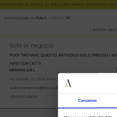
ENZIONE! A CAUSA DI RALLENTAMENTI OPERATIVI DI BRT
LINGUA
SPEDIZIONE IN
ITALY
I NOSTRI BE
Solo in negozio
PUOI TROVARE QUESTO ARTICOLO SOLO PRESSO I NO
INFO CONTATTI
HERMAX S.R.L.
Via Cassala 20 25126 Brescia
customerservice@illaccio.it
+393291008001
Consenso