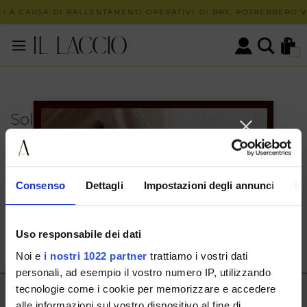
! A CAUSA DI RALLENTAMENTI OPERATIVI DI BRT, POTREBBERO VE
0
Solo in negozio
PUOI TROVARE QUESTO ARTICOLO SOLO PRESSO I
NOSTRI PUNTI VENDITA:
INFO CONTATTI
Consenso
Dettagli
Impostazioni degli annunci
In
HERMAX S.R.L.
Via Cassala 20 25126 Brescia
Uso responsabile dei dati
customerservice@illaccio.it
Noi e
i nostri 1022 partner
trattiamo i vostri dati
+393291008001
personali, ad esempio il vostro numero IP, utilizzando
tecnologie come i cookie per memorizzare e accedere
IL LACCIO
alle informazioni sul vostro dispositivo al fine di