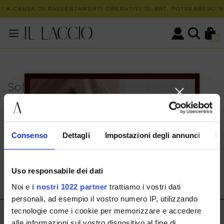
! A CAUSA DI RALLENTAMENTI OPERATIVI DI BRT, POTREBBERO VE
0
Solo in negozio
PUOI TROVARE QUESTO ARTICOLO SOLO PRESSO I
NOSTRI PUNTI VENDITA:
INFO CONTATTI
Consenso
Dettagli
Impostazioni degli annunci
In
HERMAX S.R.L.
Via Cassala 20 25126 Brescia
Uso responsabile dei dati
customerservice@illaccio.it
Noi e
i nostri 1022 partner
trattiamo i vostri dati
+393291008001
personali, ad esempio il vostro numero IP, utilizzando
tecnologie come i cookie per memorizzare e accedere
IL LACCIO
alle informazioni sul vostro dispositivo al fine di