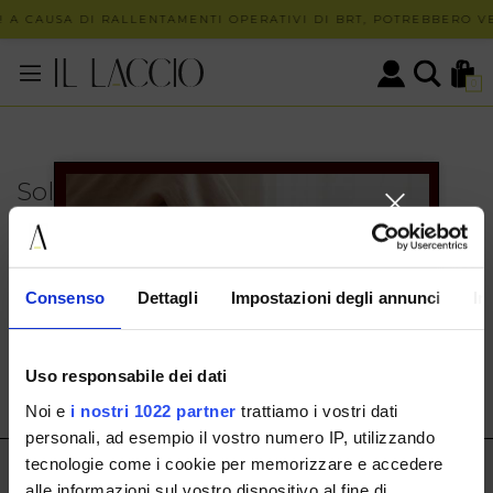
 A CAUSA DI RALLENTAMENTI OPERATIVI DI BRT, POTREBBERO VE
0
Solo in negozio
PUOI TROVARE QUESTO ARTICOLO SOLO PRESSO I
NOSTRI PUNTI VENDITA:
INFO CONTATTI
Consenso
Dettagli
Impostazioni degli annunci
In
HERMAX S.R.L.
Via Cassala 20 25126 Brescia
Uso responsabile dei dati
customerservice@illaccio.it
Noi e
i nostri 1022 partner
trattiamo i vostri dati
+393291008001
personali, ad esempio il vostro numero IP, utilizzando
tecnologie come i cookie per memorizzare e accedere
IL LACCIO
alle informazioni sul vostro dispositivo al fine di