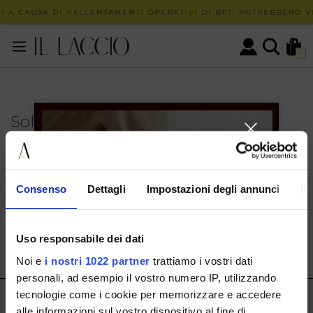
 A CAUSA DI RALLENTAMENTI OPERATIVI DI BRT, POTREBBERO VE
0
Solo in negozio
PUOI TROVARE QUESTO ARTICOLO SOLO PRESSO I
NOSTRI PUNTI VENDITA:
INFO CONTATTI
Consenso
Dettagli
Impostazioni degli annunci
In
HERMAX S.R.L.
Via Cassala 20 25126 Brescia
Uso responsabile dei dati
customerservice@illaccio.it
Noi e
i nostri 1022 partner
trattiamo i vostri dati
+393291008001
personali, ad esempio il vostro numero IP, utilizzando
tecnologie come i cookie per memorizzare e accedere
IL LACCIO
alle informazioni sul vostro dispositivo al fine di