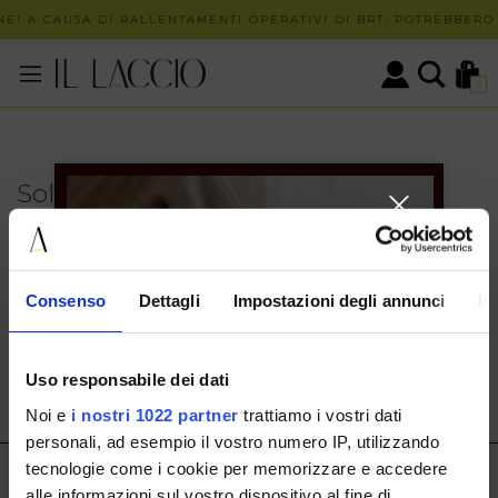
E! A CAUSA DI RALLENTAMENTI OPERATIVI DI BRT, POTREBBERO 
0
Solo in negozio
PUOI TROVARE QUESTO ARTICOLO SOLO PRESSO I
NOSTRI PUNTI VENDITA:
INFO CONTATTI
Consenso
Dettagli
Impostazioni degli annunci
In
HERMAX S.R.L.
Via Cassala 20 25126 Brescia
Uso responsabile dei dati
customerservice@illaccio.it
Noi e
i nostri 1022 partner
trattiamo i vostri dati
+393291008001
personali, ad esempio il vostro numero IP, utilizzando
tecnologie come i cookie per memorizzare e accedere
IL LACCIO
alle informazioni sul vostro dispositivo al fine di