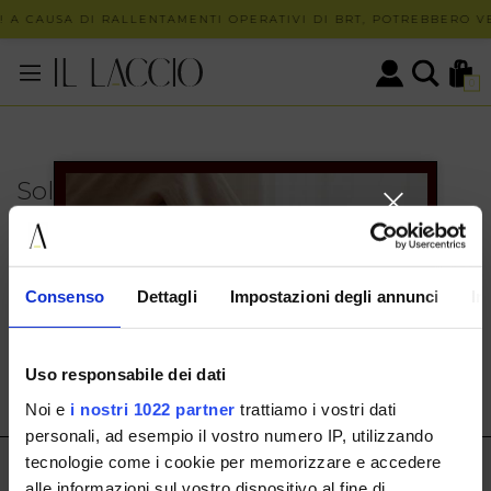
 A CAUSA DI RALLENTAMENTI OPERATIVI DI BRT, POTREBBERO VE
0
Solo in negozio
PUOI TROVARE QUESTO ARTICOLO SOLO PRESSO I
NOSTRI PUNTI VENDITA:
INFO CONTATTI
Consenso
Dettagli
Impostazioni degli annunci
In
HERMAX S.R.L.
Via Cassala 20 25126 Brescia
Uso responsabile dei dati
customerservice@illaccio.it
Noi e
i nostri 1022 partner
trattiamo i vostri dati
+393291008001
personali, ad esempio il vostro numero IP, utilizzando
tecnologie come i cookie per memorizzare e accedere
IL LACCIO
alle informazioni sul vostro dispositivo al fine di