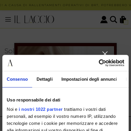
! A CAUSA DI RALLENTAMENTI OPERATIVI DI BRT, POTREBBERO VE
0
Solo in negozio
PUOI TROVARE QUESTO ARTICOLO SOLO PRESSO I
NOSTRI PUNTI VENDITA:
INFO CONTATTI
Consenso
Dettagli
Impostazioni degli annunci
In
HERMAX S.R.L.
Via Cassala 20 25126 Brescia
Uso responsabile dei dati
customerservice@illaccio.it
Noi e
i nostri 1022 partner
trattiamo i vostri dati
+393291008001
personali, ad esempio il vostro numero IP, utilizzando
tecnologie come i cookie per memorizzare e accedere
IL LACCIO
alle informazioni sul vostro dispositivo al fine di