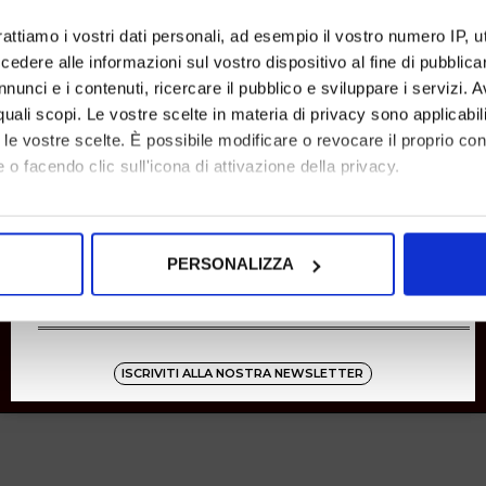
SHOPPING
rattiamo i vostri dati personali, ad esempio il vostro numero IP, 
dere alle informazioni sul vostro dispositivo al fine di pubblica
Resi
Pagamenti
nunci e i contenuti, ricercare il pubblico e sviluppare i servizi. A
Spedizione
r quali scopi. Le vostre scelte in materia di privacy sono applicabi
to le vostre scelte. È possibile modificare o revocare il proprio 
 o facendo clic sull'icona di attivazione della privacy.
Instagram
8001
mo anche:
oni sulla tua posizione geografica, con un'approssimazione di qu
Zucchetti
PERSONALIZZA
spositivo, scansionandolo attivamente alla ricerca di caratteristich
aborati i tuoi dati personali e imposta le tue preferenze nella
s
consenso in qualsiasi momento dalla Dichiarazione sui cookie.
ISCRIVITI ALLA NOSTRA NEWSLETTER
nalizzare contenuti ed annunci, per fornire funzionalità dei socia
inoltre informazioni sul modo in cui utilizza il nostro sito con i 
icità e social media, i quali potrebbero combinarle con altre inform