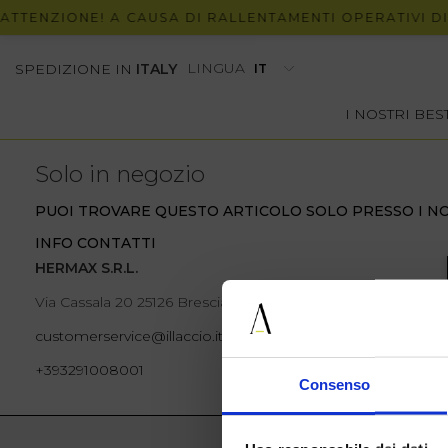
ATTENZIONE! A CAUSA DI RALLENTAMENTI OPERATIVI DI 
LINGUA
SPEDIZIONE IN
ITALY
I NOSTRI BE
Solo in negozio
PUOI TROVARE QUESTO ARTICOLO SOLO PRESSO I NO
INFO CONTATTI
HERMAX S.R.L.
Via Cassala 20 25126 Brescia
customerservice@illaccio.it
+393291008001
Consenso