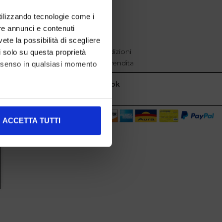
EXTRA
utilizzando tecnologie come i
re annunci e contenuti
cookie policy
Privacy
vete la possibilità di scegliere
Termini e condizioni
li solo su questa proprietà
Condizioni di vendita
consenso in qualsiasi momento
Facebook
alche metro,
ACCETTA TUTTI
e specifiche (impronte
ezione dettagli
. Puoi
l media e per analizzare il
nostri partner che si occupano
azioni che ha fornito loro o