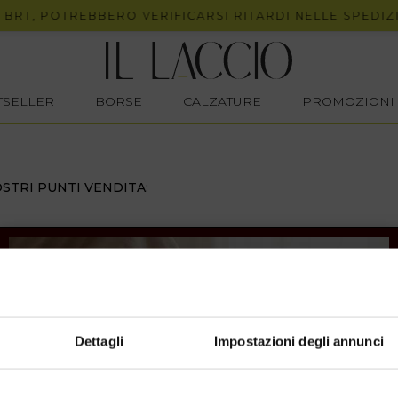
BRT, POTREBBERO VERIFICARSI RITARDI NELLE SPEDIZI
STSELLER
BORSE
CALZATURE
PROMOZIONI
STRI PUNTI VENDITA:
Dettagli
Impostazioni degli annunci