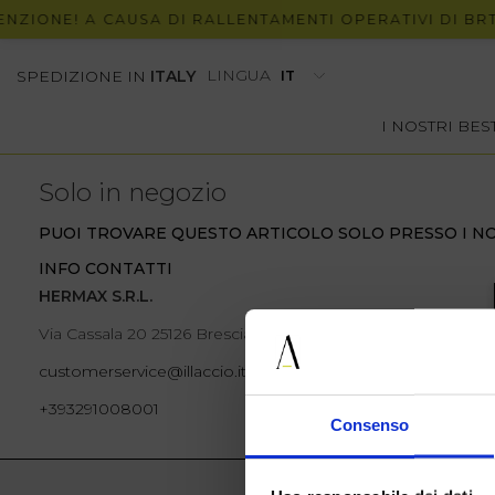
ZIONE! A CAUSA DI RALLENTAMENTI OPERATIVI DI BRT,
LINGUA
SPEDIZIONE IN
ITALY
I NOSTRI BE
Solo in negozio
PUOI TROVARE QUESTO ARTICOLO SOLO PRESSO I NO
INFO CONTATTI
HERMAX S.R.L.
Via Cassala 20 25126 Brescia
customerservice@illaccio.it
+393291008001
Consenso