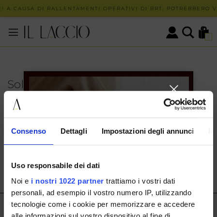
! A CAUSA DI RALLENTAMENTI OPERATIVI DI BRT, POTREBBERO VE
0
Solo in negozio
PUOI TROVARE QUESTO ARTICOLO SOLO PRESSO I
NOSTRI PUNTI VENDITA:
INFO CONTATTI
Consenso
Dettagli
Impostazioni degli annunci
In
HERMAX S.R.L.
Via Cassala 20 25126 Brescia
Uso responsabile dei dati
customerservice@illaccio.it
Noi e
i nostri 1022 partner
trattiamo i vostri dati
+393291008001
personali, ad esempio il vostro numero IP, utilizzando
tecnologie come i cookie per memorizzare e accedere
IL LACCIO
alle informazioni sul vostro dispositivo al fine di