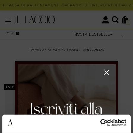
 A CAUSA DI RALLENTAMENTI OPERATIVI DI BRT, POTREBBERO VE
0
Filtri
Brand Con Nuovi Arrivi Donna
/
CAFFENERO
I NOSTRI BESTSELLER
DONNA
CAFFENERO
I NOSTRI BESTSELLER