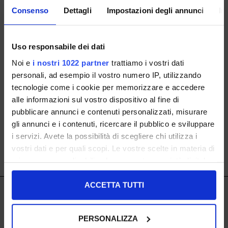
Consenso
Dettagli
Impostazioni degli annunci
In
Uso responsabile dei dati
caffenero
Noi e
i nostri 1022 partner
trattiamo i vostri dati
Sandalo Nero Con Applicazione
personali, ad esempio il vostro numero IP, utilizzando
Metallica Dorata
tecnologie come i cookie per memorizzare e accedere
36
alle informazioni sul vostro dispositivo al fine di
ISCRIVITI ALLA NOSTRA NEWSLETTER
pubblicare annunci e contenuti personalizzati, misurare
€ 69.00
gli annunci e i contenuti, ricercare il pubblico e sviluppare
i servizi. Avete la possibilità di scegliere chi utilizza i
vostri dati e per quali scopi. Le vostre scelte in materia di
SHOW ITEMS
1
to
1
of
1
total
privacy sono applicabili solo su questa proprietà digitale
in cui avete effettuato le vostre scelte. È possibile
modificare o revocare il proprio consenso in qualsiasi
ACCETTA TUTTI
IL LACCIO
momento dalla Dichiarazione sui cookie o facendo clic
sull'icona di attivazione della privacy.
IL LACCIO
PERSONALIZZA
Negozi