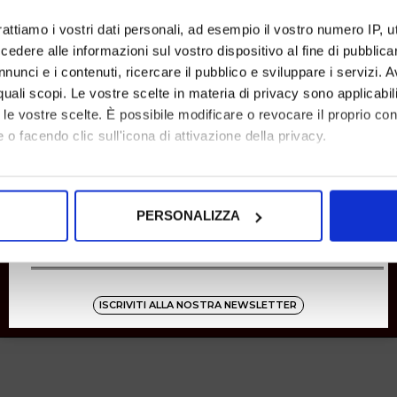
SHOPPING
rattiamo i vostri dati personali, ad esempio il vostro numero IP, 
dere alle informazioni sul vostro dispositivo al fine di pubblica
Resi
Pagamenti
nunci e i contenuti, ricercare il pubblico e sviluppare i servizi. A
Spedizione
r quali scopi. Le vostre scelte in materia di privacy sono applicabi
to le vostre scelte. È possibile modificare o revocare il proprio 
 o facendo clic sull'icona di attivazione della privacy.
Instagram
8001
mo anche:
oni sulla tua posizione geografica, con un'approssimazione di qu
Zucchetti
PERSONALIZZA
spositivo, scansionandolo attivamente alla ricerca di caratteristich
aborati i tuoi dati personali e imposta le tue preferenze nella
s
consenso in qualsiasi momento dalla Dichiarazione sui cookie.
ISCRIVITI ALLA NOSTRA NEWSLETTER
nalizzare contenuti ed annunci, per fornire funzionalità dei socia
inoltre informazioni sul modo in cui utilizza il nostro sito con i 
icità e social media, i quali potrebbero combinarle con altre inform