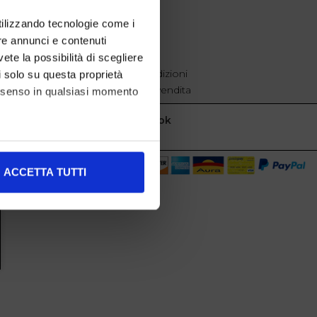
EXTRA
utilizzando tecnologie come i
re annunci e contenuti
cookie policy
Privacy
vete la possibilità di scegliere
Termini e condizioni
li solo su questa proprietà
Condizioni di vendita
consenso in qualsiasi momento
Facebook
alche metro,
ACCETTA TUTTI
e specifiche (impronte
ezione dettagli
. Puoi
l media e per analizzare il
nostri partner che si occupano
azioni che ha fornito loro o