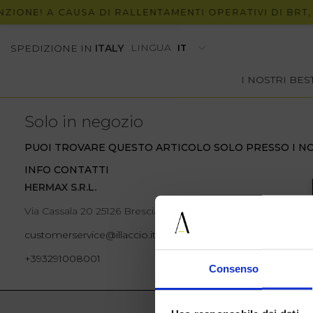
ZIONE! A CAUSA DI RALLENTAMENTI OPERATIVI DI BRT, 
LINGUA
SPEDIZIONE IN
ITALY
I NOSTRI BE
Solo in negozio
PUOI TROVARE QUESTO ARTICOLO SOLO PRESSO I NO
INFO CONTATTI
HERMAX S.R.L.
Via Cassala 20 25126 Brescia
customerservice@illaccio.it
+393291008001
Consenso