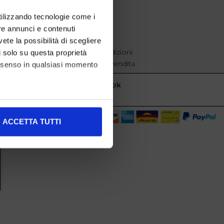
EXTRA
utilizzando tecnologie come i
re annunci e contenuti
cookie policy
Privacy
vete la possibilità di scegliere
Termini e condizioni
li solo su questa proprietà
Condizioni di vendita
consenso in qualsiasi momento
Facebook
alche metro,
ACCETTA TUTTI
e specifiche (impronte
ezione dettagli
. Puoi
l media e per analizzare il
nostri partner che si occupano
azioni che ha fornito loro o