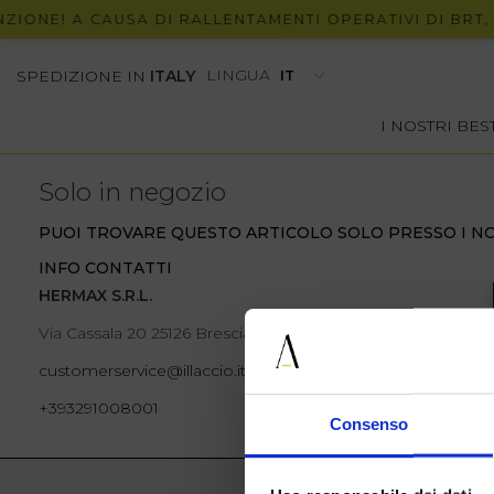
IONE! A CAUSA DI RALLENTAMENTI OPERATIVI DI BRT, 
LINGUA
SPEDIZIONE IN
ITALY
I NOSTRI BE
Solo in negozio
PUOI TROVARE QUESTO ARTICOLO SOLO PRESSO I NO
INFO CONTATTI
HERMAX S.R.L.
Via Cassala 20 25126 Brescia
customerservice@illaccio.it
+393291008001
Consenso