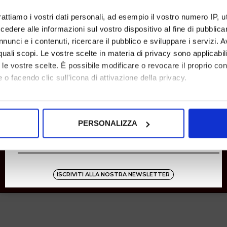
SHOPPING
rattiamo i vostri dati personali, ad esempio il vostro numero IP, 
dere alle informazioni sul vostro dispositivo al fine di pubblica
Resi
Pagamenti
nunci e i contenuti, ricercare il pubblico e sviluppare i servizi. A
Spedizione
r quali scopi. Le vostre scelte in materia di privacy sono applicabi
to le vostre scelte. È possibile modificare o revocare il proprio 
 o facendo clic sull'icona di attivazione della privacy.
Instagram
8001
mo anche:
oni sulla tua posizione geografica, con un'approssimazione di qu
Zucchetti
PERSONALIZZA
spositivo, scansionandolo attivamente alla ricerca di caratteristich
aborati i tuoi dati personali e imposta le tue preferenze nella
s
consenso in qualsiasi momento dalla Dichiarazione sui cookie.
ISCRIVITI ALLA NOSTRA NEWSLETTER
nalizzare contenuti ed annunci, per fornire funzionalità dei socia
inoltre informazioni sul modo in cui utilizza il nostro sito con i 
icità e social media, i quali potrebbero combinarle con altre inform