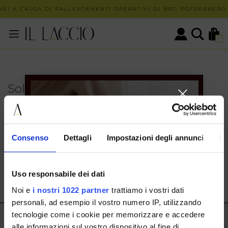
E! A CAUSA DI RALLENTAMENTI OPERATIVI DI BRT, POTREBBERO 
0
Solo in negozio
PUOI TROVARE QUESTO ARTICOLO SOLO PRESSO I
NOSTRI PUNTI VENDITA:
INFO CONTATTI
Consenso
Dettagli
Impostazioni degli annunci
In
HERMAX S.R.L.
Via Cassala 20 25126 Brescia
Uso responsabile dei dati
customerservice@illaccio.it
Noi e
i nostri 1022 partner
trattiamo i vostri dati
+393291008001
personali, ad esempio il vostro numero IP, utilizzando
tecnologie come i cookie per memorizzare e accedere
IL LACCIO
alle informazioni sul vostro dispositivo al fine di