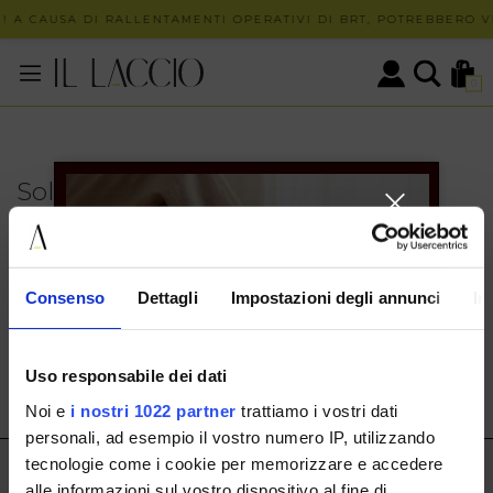
! A CAUSA DI RALLENTAMENTI OPERATIVI DI BRT, POTREBBERO VE
0
Solo in negozio
PUOI TROVARE QUESTO ARTICOLO SOLO PRESSO I
NOSTRI PUNTI VENDITA:
INFO CONTATTI
Consenso
Dettagli
Impostazioni degli annunci
In
HERMAX S.R.L.
Via Cassala 20 25126 Brescia
Uso responsabile dei dati
customerservice@illaccio.it
Noi e
i nostri 1022 partner
trattiamo i vostri dati
+393291008001
personali, ad esempio il vostro numero IP, utilizzando
tecnologie come i cookie per memorizzare e accedere
IL LACCIO
alle informazioni sul vostro dispositivo al fine di