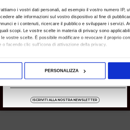
SHOPPING
rattiamo i vostri dati personali, ad esempio il vostro numero IP, 
dere alle informazioni sul vostro dispositivo al fine di pubblica
Resi
Pagamenti
nunci e i contenuti, ricercare il pubblico e sviluppare i servizi. A
Spedizione
r quali scopi. Le vostre scelte in materia di privacy sono applicabi
to le vostre scelte. È possibile modificare o revocare il proprio 
 o facendo clic sull'icona di attivazione della privacy.
Instagram
8001
mo anche:
oni sulla tua posizione geografica, con un'approssimazione di qu
Zucchetti
PERSONALIZZA
spositivo, scansionandolo attivamente alla ricerca di caratteristich
aborati i tuoi dati personali e imposta le tue preferenze nella
s
consenso in qualsiasi momento dalla Dichiarazione sui cookie.
ISCRIVITI ALLA NOSTRA NEWSLETTER
nalizzare contenuti ed annunci, per fornire funzionalità dei socia
inoltre informazioni sul modo in cui utilizza il nostro sito con i 
icità e social media, i quali potrebbero combinarle con altre inform