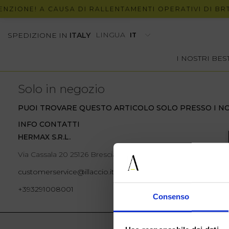
NZIONE! A CAUSA DI RALLENTAMENTI OPERATIVI DI BRT,
LINGUA
SPEDIZIONE IN
ITALY
I NOSTRI BE
Solo in negozio
PUOI TROVARE QUESTO ARTICOLO SOLO PRESSO I NO
INFO CONTATTI
HERMAX S.R.L.
Via Cassala 20 25126 Brescia
customerservice@illaccio.it
+393291008001
Consenso