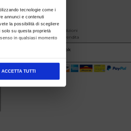
EXTRA
utilizzando tecnologie come i
re annunci e contenuti
cookie policy
Privacy
vete la possibilità di scegliere
Termini e condizioni
li solo su questa proprietà
Condizioni di vendita
consenso in qualsiasi momento
Facebook
alche metro,
ACCETTA TUTTI
e specifiche (impronte
ezione dettagli
. Puoi
l media e per analizzare il
nostri partner che si occupano
azioni che ha fornito loro o