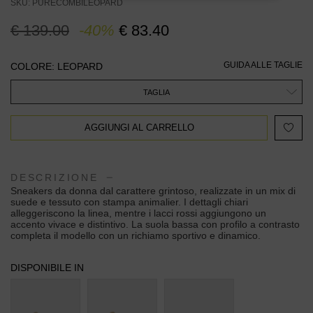
SKU: PURECOMBILEOPARD
€ 139.00
-40%
€ 83.40
GUIDA ALLE TAGLIE
COLORE: LEOPARD
TAGLIA
AGGIUNGI AL CARRELLO
DESCRIZIONE
Sneakers da donna dal carattere grintoso, realizzate in un mix di
suede e tessuto con stampa animalier. I dettagli chiari
alleggeriscono la linea, mentre i lacci rossi aggiungono un
accento vivace e distintivo. La suola bassa con profilo a contrasto
completa il modello con un richiamo sportivo e dinamico.
DISPONIBILE IN