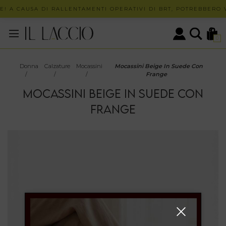
! A CAUSA DI RALLENTAMENTI OPERATIVI DI BRT, POTREBBERO V
0
Donna
Calzature
Mocassini
Mocassini Beige In Suede Con
/
/
/
Frange
MOCASSINI BEIGE IN SUEDE CON
FRANGE