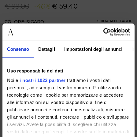
€ 99.00
-40%
€ 59.40
COLORE: SIGARO
GUIDA ALLE TAGLIE
TAGLIA
Consenso
Dettagli
Impostazioni degli annunci
In
AGGIUNGI AL CARRELLO
Uso responsabile dei dati
DESCRIZIONE
Queste scarpe da donna uniscono comfort e stile boho
Noi e
i nostri 1022 partner
trattiamo i vostri dati
chic in un design ricercato. Realizzate in suede beige dal
personali, ad esempio il vostro numero IP, utilizzando
finish morbido, presentano una linea flat con cuciture a vista
e maxi frange decorative con fiocco sul davanti. La punta
tecnologie come i cookie per memorizzare e accedere
arrotondata e la struttura avvolgente le rendono perfette
alle informazioni sul vostro dispositivo al fine di
come mocassini da donna ideali per il tempo libero e per
pubblicare annunci e contenuti personalizzati, misurare
look casual raffinati. Versatili e femminili, si abbinano
facilmente a jeans, pantaloni morbidi o abiti leggeri. Scegli
gli annunci e i contenuti, ricercare il pubblico e sviluppare
queste scarpe in suede per aggiungere un tocco sofisticato
i servizi. Avete la possibilità di scegliere chi utilizza i
e originale al tuo guardaroba.
vostri dati e per quali scopi. Le vostre scelte in materia di