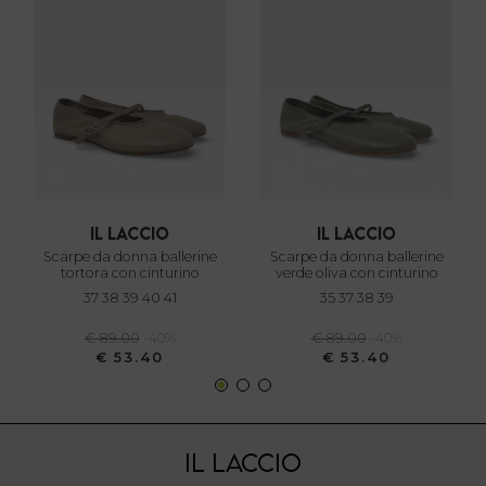
e imposta le tue preferenze nella
sezione dettagli
. Puoi
modificare o ritirare il tuo consenso in qualsiasi momento
dalla Dichiarazione sui cookie.
Utilizziamo i cookie per personalizzare contenuti ed
annunci, per fornire funzionalità dei social media e per
analizzare il nostro traffico. Condividiamo inoltre
informazioni sul modo in cui utilizza il nostro sito con i
nostri partner che si occupano di analisi dei dati web,
il laccio
il laccio
pubblicità e social media, i quali potrebbero combinarle
scarpe da donna ballerine
scarpe da donna ballerine
con altre informazioni che ha fornito loro o che hanno
tortora con cinturino
verde oliva con cinturino
raccolto dal suo utilizzo dei loro servizi.
37 38 39 40 41
35 37 38 39
€ 89.00
-40%
€ 89.00
-40%
€ 53.40
€ 53.40
IL LACCIO