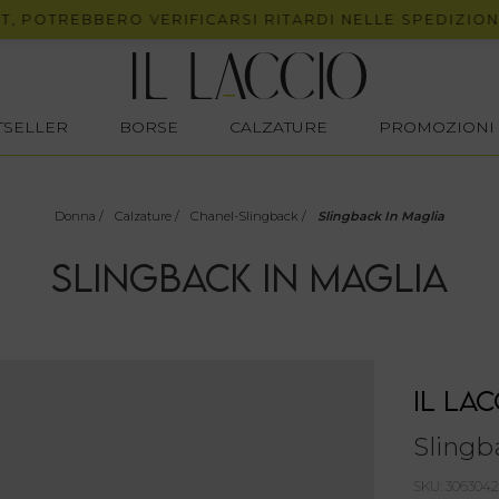
OTREBBERO VERIFICARSI RITARDI NELLE SPEDIZIONI.
STSELLER
BORSE
CALZATURE
PROMOZIONI
Donna
/
Calzature
/
Chanel-Slingback
/
Slingback In Maglia
SLINGBACK IN MAGLIA
IL LAC
Slingb
SKU: 30630