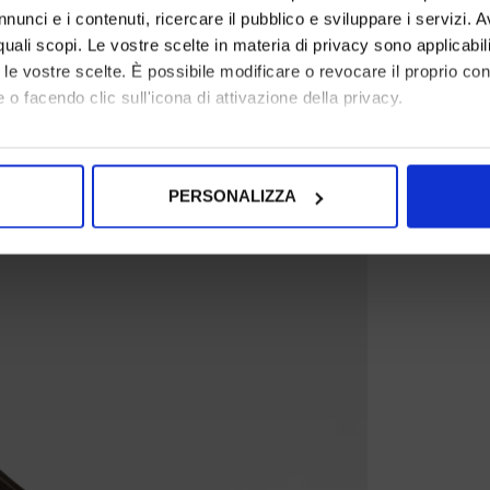
nunci e i contenuti, ricercare il pubblico e sviluppare i servizi. A
r quali scopi. Le vostre scelte in materia di privacy sono applicabi
to le vostre scelte. È possibile modificare o revocare il proprio 
 o facendo clic sull'icona di attivazione della privacy.
mo anche:
oni sulla tua posizione geografica, con un'approssimazione di qu
PERSONALIZZA
spositivo, scansionandolo attivamente alla ricerca di caratteristich
aborati i tuoi dati personali e imposta le tue preferenze nella
s
consenso in qualsiasi momento dalla Dichiarazione sui cookie.
nalizzare contenuti ed annunci, per fornire funzionalità dei socia
inoltre informazioni sul modo in cui utilizza il nostro sito con i 
icità e social media, i quali potrebbero combinarle con altre inform
lizzo dei loro servizi.