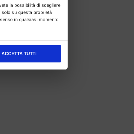
vete la possibilità di scegliere
li solo su questa proprietà
consenso in qualsiasi momento
alche metro,
ACCETTA TUTTI
e specifiche (impronte
ezione dettagli
. Puoi
l media e per analizzare il
nostri partner che si occupano
azioni che ha fornito loro o