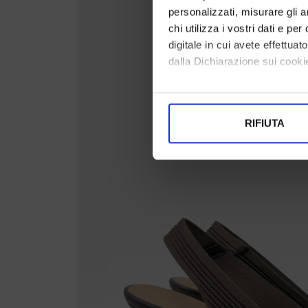
personalizzati, misurare gli an
chi utilizza i vostri dati e pe
digitale in cui avete effettua
dalla Dichiarazione sui cookie
Con il tuo consenso, vorrem
raccogliere informazi
RIFIUTA
Identificare il tuo di
digitali).
Approfondisci come vengono el
modificare o ritirare il tuo 
Utilizziamo i cookie per perso
nostro traffico. Condividiamo 
di analisi dei dati web, pubbl
che hanno raccolto dal suo uti