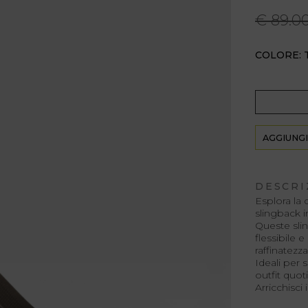
€ 89.0
COLORE: 
AGGIUNGI
DESCRI
Esplora la
slingback i
Queste sli
flessibile 
raffinatezza
Ideali per 
outfit quot
Arricchisci