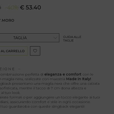
0
-40%
€ 53.40
T.MORO
GUIDA ALLE
TAGLIA
TAGLIE
 AL CARRELLO
ZIONE
 combinazione perfetta di
eleganza e
comfort
con le
n maglia nera, realizzate con maestria
Made in Italy!
ngback presentano una maglia nera che offre una calzata
e sofisticata, mentre il tacco di 7 cm dona altezza e
 al tuo look.
serate formali o per aggiungere un tocco elegante ai tuoi
idiani, assicurando comfort e stile in ogni occasione.
 il tuo guardaroba con queste slingback eleganti!