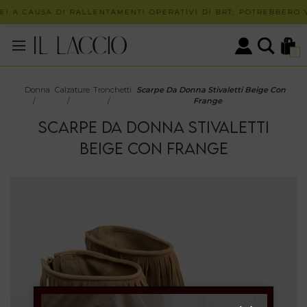
! A CAUSA DI RALLENTAMENTI OPERATIVI DI BRT, POTREBBERO VE
0
Donna
Calzature
Tronchetti
Scarpe Da Donna Stivaletti Beige Con
/
/
/
Frange
SCARPE DA DONNA STIVALETTI
BEIGE CON FRANGE