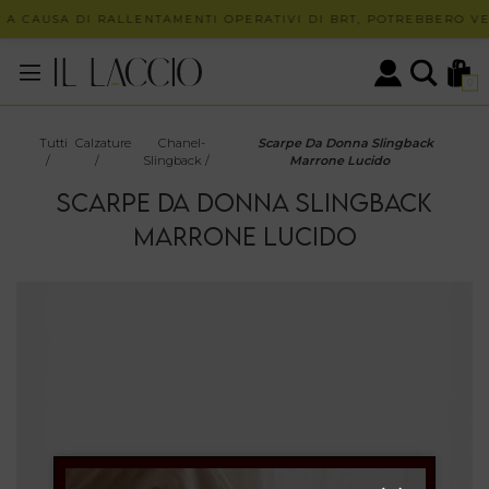
 A CAUSA DI RALLENTAMENTI OPERATIVI DI BRT, POTREBBERO VER
0
Tutti
Calzature
Chanel-
Scarpe Da Donna Slingback
/
/
Slingback
/
Marrone Lucido
SCARPE DA DONNA SLINGBACK
MARRONE LUCIDO