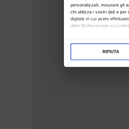
personalizzati, misurare gli an
chi utilizza i vostri dati e pe
digitale in cui avete effettua
dalla Dichiarazione sui cookie
Con il tuo consenso, vorrem
raccogliere informazi
RIFIUTA
Identificare il tuo di
digitali).
Approfondisci come vengono el
modificare o ritirare il tuo 
Utilizziamo i cookie per perso
nostro traffico. Condividiamo 
di analisi dei dati web, pubbl
che hanno raccolto dal suo uti