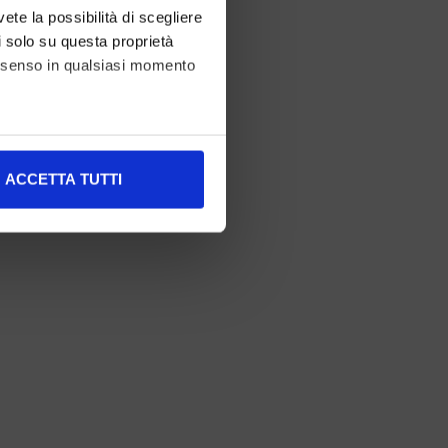
vete la possibilità di scegliere
li solo su questa proprietà
consenso in qualsiasi momento
alche metro,
ACCETTA TUTTI
e specifiche (impronte
ezione dettagli
. Puoi
l media e per analizzare il
nostri partner che si occupano
azioni che ha fornito loro o