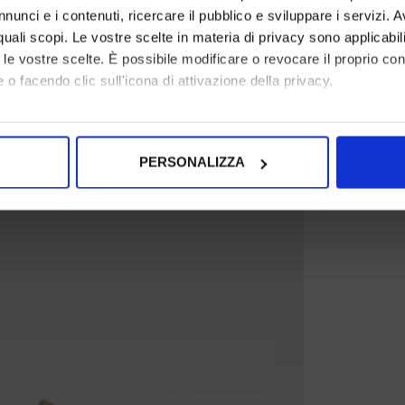
nunci e i contenuti, ricercare il pubblico e sviluppare i servizi. A
r quali scopi. Le vostre scelte in materia di privacy sono applicabi
to le vostre scelte. È possibile modificare o revocare il proprio 
 o facendo clic sull'icona di attivazione della privacy.
mo anche:
oni sulla tua posizione geografica, con un'approssimazione di qu
PERSONALIZZA
spositivo, scansionandolo attivamente alla ricerca di caratteristich
aborati i tuoi dati personali e imposta le tue preferenze nella
s
consenso in qualsiasi momento dalla Dichiarazione sui cookie.
nalizzare contenuti ed annunci, per fornire funzionalità dei socia
inoltre informazioni sul modo in cui utilizza il nostro sito con i 
icità e social media, i quali potrebbero combinarle con altre inform
lizzo dei loro servizi.