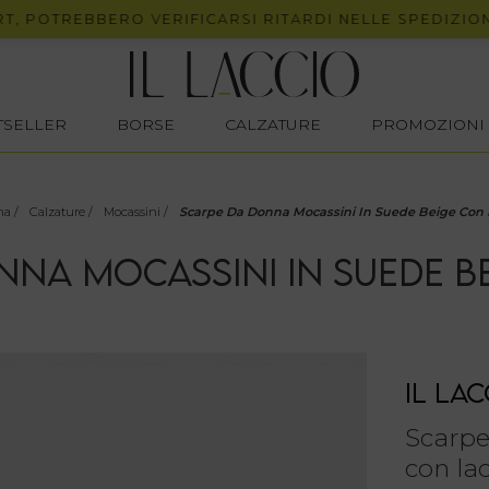
OTREBBERO VERIFICARSI RITARDI NELLE SPEDIZIONI.
STSELLER
BORSE
CALZATURE
PROMOZIONI
na
/
Calzature
/
Mocassini
/
Scarpe Da Donna Mocassini In Suede Beige Con 
NNA MOCASSINI IN SUEDE BE
IL LAC
Scarpe
con lac