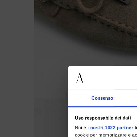
Consenso
Uso responsabile dei dati
Noi e
i nostri 1022 partner
t
cookie per memorizzare e acce