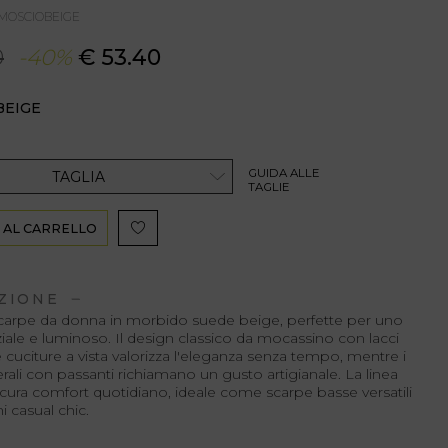
AMOSCIOBEIGE
0
-40%
€ 53.40
BEIGE
GUIDA ALLE
TAGLIA
TAGLIE
 AL CARRELLO
ZIONE
scarpe da donna in morbido suede beige, perfette per uno
ziale e luminoso. Il design classico da mocassino con lacci
e cuciture a vista valorizza l'eleganza senza tempo, mentre i
terali con passanti richiamano un gusto artigianale. La linea
icura comfort quotidiano, ideale come scarpe basse versatili
 casual chic.