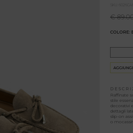
SKU: 6026C
€ 89.0
COLORE: 
AGGIUNGI
DESCRI
Raffinate 
stile essen
decorativi 
dettagli la
slip-on ass
o mocassini