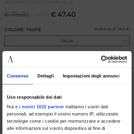
SKU: 50026641CAMOSCIOTAUPE 202-40
€ 79.00
-40%
€ 47.40
COLORE: TAUPE
GUIDA ALLE TAGLIE
TAGLIA
AGGIUNGI AL CARRELLO
Consenso
Dettagli
Impostazioni degli annunci
In
DESCRIZIONE
Sandalo flat da donna in morbido camoscio, caratterizzato
da un design essenziale e sofisticato. La tomaia ampia
avvolge il piede con eleganza, mentre la punta aperta e il
Uso responsabile dei dati
cinturino posteriore valorizzano la silhouette e assicurano
una calzata comoda e pratica. Il fondo basso con profilo
Noi e
i nostri 1022 partner
trattiamo i vostri dati
strutturato completa il modello con un tocco
personali, ad esempio il vostro numero IP, utilizzando
contemporaneo.
tecnologie come i cookie per memorizzare e accedere
alle informazioni sul vostro dispositivo al fine di
DISPONIBILE IN