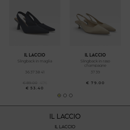
modificare o ritirare il tuo consenso in qualsiasi momento
dalla Dichiarazione sui cookie.
Utilizziamo i cookie per personalizzare contenuti ed
annunci, per fornire funzionalità dei social media e per
analizzare il nostro traffico. Condividiamo inoltre
informazioni sul modo in cui utilizza il nostro sito con i
nostri partner che si occupano di analisi dei dati web,
il laccio
il laccio
pubblicità e social media, i quali potrebbero combinarle
slingback in maglia
slingback in raso
champagne
con altre informazioni che ha fornito loro o che hanno
36 37 38 41
37 39
raccolto dal suo utilizzo dei loro servizi.
€ 89.00
-40%
€ 79.00
€ 53.40
IL LACCIO
IL LACCIO