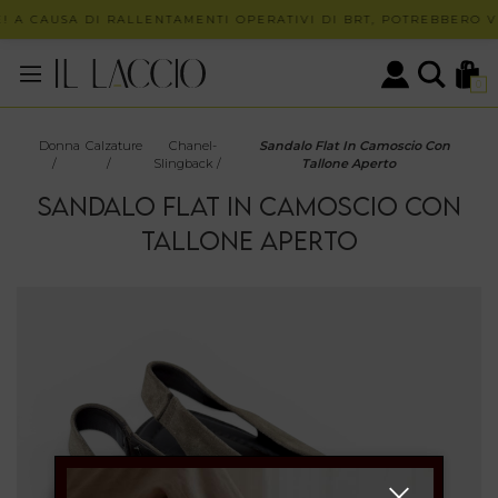
 A CAUSA DI RALLENTAMENTI OPERATIVI DI BRT, POTREBBERO VE
0
Donna
Calzature
Chanel-
Sandalo Flat In Camoscio Con
/
/
Slingback
/
Tallone Aperto
SANDALO FLAT IN CAMOSCIO CON
TALLONE APERTO