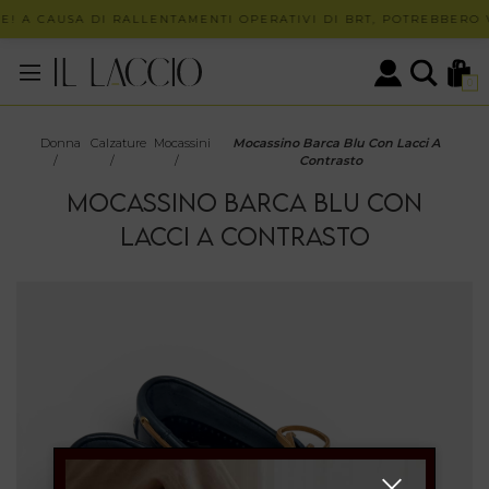
E! A CAUSA DI RALLENTAMENTI OPERATIVI DI BRT, POTREBBERO V
0
Donna
Calzature
Mocassini
Mocassino Barca Blu Con Lacci A
/
/
/
Contrasto
MOCASSINO BARCA BLU CON
LACCI A CONTRASTO