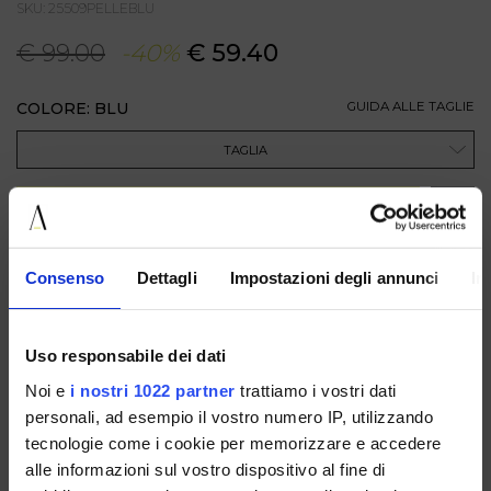
SKU: 25509PELLEBLU
€ 99.00
-40%
€ 59.40
COLORE: BLU
GUIDA ALLE TAGLIE
TAGLIA
AGGIUNGI AL CARRELLO
Consenso
Dettagli
Impostazioni degli annunci
In
DESCRIZIONE
Mocassino barca da donna in pelle blu, caratterizzato da
linee classiche e dettagli intramontabili. I lacci in tono cuoio
a contrasto e le cuciture a vista valorizzano il design, mentre
Uso responsabile dei dati
la costruzione morbida e la suola flessibile assicurano
comfort e praticità nella calzata. Un modello versatile e
Noi e
i nostri 1022 partner
trattiamo i vostri dati
casual-chic, perfetto da indossare ogni giorno con look
personali, ad esempio il vostro numero IP, utilizzando
rilassati ma curati.
tecnologie come i cookie per memorizzare e accedere
alle informazioni sul vostro dispositivo al fine di
DISPONIBILE IN