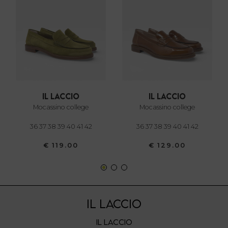
modificare o ritirare il tuo consenso in qualsiasi momento
dalla Dichiarazione sui cookie.
Utilizziamo i cookie per personalizzare contenuti ed
annunci, per fornire funzionalità dei social media e per
analizzare il nostro traffico. Condividiamo inoltre
informazioni sul modo in cui utilizza il nostro sito con i
nostri partner che si occupano di analisi dei dati web,
il laccio
il laccio
pubblicità e social media, i quali potrebbero combinarle
mocassino college
mocassino college
con altre informazioni che ha fornito loro o che hanno
36 37 38 39 40 41 42
36 37 38 39 40 41 42
raccolto dal suo utilizzo dei loro servizi.
€ 119.00
€ 129.00
IL LACCIO
IL LACCIO