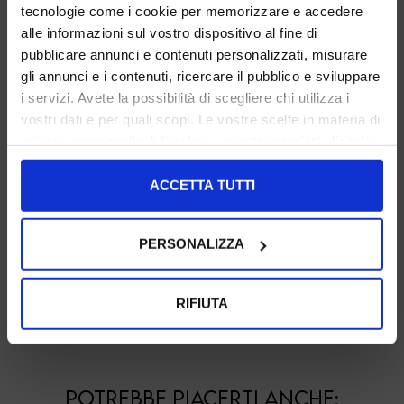
tecnologie come i cookie per memorizzare e accedere
alle informazioni sul vostro dispositivo al fine di
pubblicare annunci e contenuti personalizzati, misurare
gli annunci e i contenuti, ricercare il pubblico e sviluppare
CUOIO
FUCSIA
VERDE BOSCO
i servizi. Avete la possibilità di scegliere chi utilizza i
vostri dati e per quali scopi. Le vostre scelte in materia di
privacy sono applicabili solo su questa proprietà digitale
in cui avete effettuato le vostre scelte. È possibile
modificare o revocare il proprio consenso in qualsiasi
ACCETTA TUTTI
momento dalla Dichiarazione sui cookie o facendo clic
sull'icona di attivazione della privacy.
BIANCO
PERSONALIZZA
Con il tuo consenso, vorremmo anche:
CONDIVIDI:
raccogliere informazioni sulla tua posizione
RIFIUTA
geografica, con un'approssimazione di qualche
SUPPORTO:
metro,
Identificare il tuo dispositivo, scansionandolo
attivamente alla ricerca di caratteristiche specifiche
POTREBBE PIACERTI ANCHE: