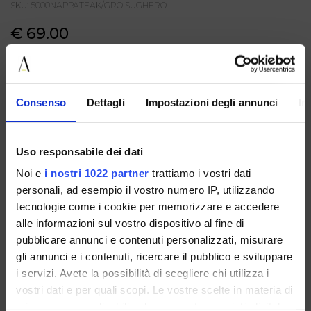
SKU: 5000NAPPATEAK/GRO SUGHERO
€ 69.00
COLORE: TEAK/GRO SUGHERO
GUIDA ALLE TAGLIE
TAGLIA
Consenso
Dettagli
Impostazioni degli annunci
In
AGGIUNGI AL CARRELLO
Uso responsabile dei dati
Noi e
i nostri 1022 partner
trattiamo i vostri dati
DESCRIZIONE
personali, ad esempio il vostro numero IP, utilizzando
Ballerina da donna in morbida nappa color cuoio, rifinita da
tecnologie come i cookie per memorizzare e accedere
profili e fiocchetto in tonalità sughero a contrasto. La
silhouette essenziale con punta arrotondata valorizza uno
alle informazioni sul vostro dispositivo al fine di
stile classico e femminile, mentre i dettagli delicati donano
pubblicare annunci e contenuti personalizzati, misurare
al modello un tocco raffinato e versatile. Perfetta da
gli annunci e i contenuti, ricercare il pubblico e sviluppare
indossare ogni giorno, è una ballerina comoda ed elegante,
ideale per completare look casual chic o più curati.
i servizi. Avete la possibilità di scegliere chi utilizza i
vostri dati e per quali scopi. Le vostre scelte in materia di
privacy sono applicabili solo su questa proprietà digitale
CONDIVIDI: