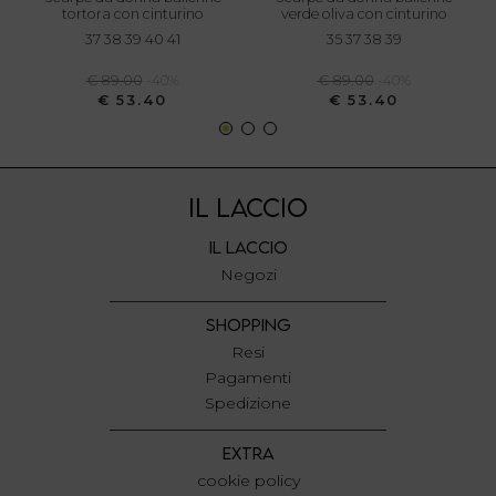
annunci, per fornire funzionalità dei social media e per
tortora con cinturino
verde oliva con cinturino
analizzare il nostro traffico. Condividiamo inoltre
37 38 39 40 41
35 37 38 39
informazioni sul modo in cui utilizza il nostro sito con i
€ 89.00
-40%
€ 89.00
-40%
nostri partner che si occupano di analisi dei dati web,
€ 53.40
€ 53.40
pubblicità e social media, i quali potrebbero combinarle
con altre informazioni che ha fornito loro o che hanno
raccolto dal suo utilizzo dei loro servizi.
IL LACCIO
IL LACCIO
Negozi
SHOPPING
Resi
Pagamenti
Spedizione
EXTRA
cookie policy