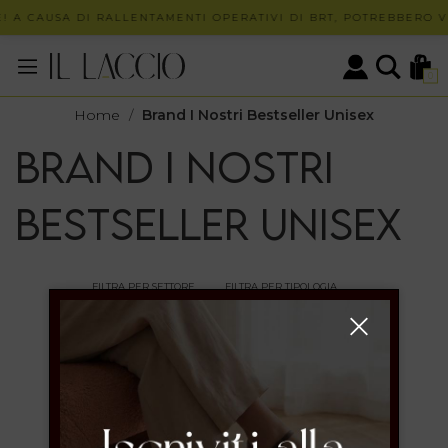
! A CAUSA DI RALLENTAMENTI OPERATIVI DI BRT, POTREBBERO VE
0
Home
/
Brand I Nostri Bestseller Unisex
Brand I nostri
bestseller unisex
FILTRA PER SETTORE
FILTRA PER TIPOLOGIA
A
ANGEL ALARCON