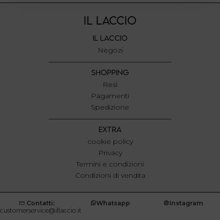
Approfondisci come vengono elaborati i tuoi dati personali
IL LACCIO
e imposta le tue preferenze nella
sezione dettagli
. Puoi
modificare o ritirare il tuo consenso in qualsiasi momento
IL LACCIO
dalla Dichiarazione sui cookie.
Negozi
Utilizziamo i cookie per personalizzare contenuti ed
SHOPPING
annunci, per fornire funzionalità dei social media e per
Resi
analizzare il nostro traffico. Condividiamo inoltre
Pagamenti
informazioni sul modo in cui utilizza il nostro sito con i
Spedizione
nostri partner che si occupano di analisi dei dati web,
pubblicità e social media, i quali potrebbero combinarle
EXTRA
con altre informazioni che ha fornito loro o che hanno
cookie policy
raccolto dal suo utilizzo dei loro servizi.
Privacy
Termini e condizioni
Condizioni di vendita
Contatti:
Whatsapp
Instagram
customerservice@illaccio.it