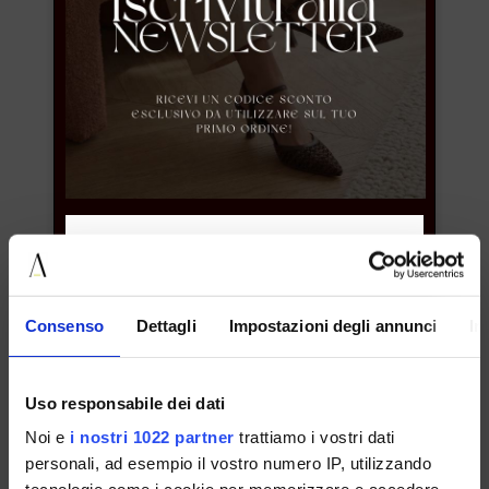
C
CAFFENERO
D
DIVINO
G
GAIMO
ISCRIVITI ALLA NOSTRA NEWSLETTER
Consenso
Dettagli
Impostazioni degli annunci
In
I
IL LACCIO
Uso responsabile dei dati
Noi e
i nostri 1022 partner
trattiamo i vostri dati
INUOVO
personali, ad esempio il vostro numero IP, utilizzando