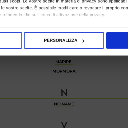
r quali scopi. Le vostre scelte in materia di privacy sono applicabi
to le vostre scelte. È possibile modificare o revocare il proprio 
K
 o facendo clic sull'icona di attivazione della privacy.
ISCRIVITI ALLA NOSTRA NEWSLETTER
mo anche:
KHARISMA
oni sulla tua posizione geografica, con un'approssimazione di qu
PERSONALIZZA
spositivo, scansionandolo attivamente alla ricerca di caratteristich
M
aborati i tuoi dati personali e imposta le tue preferenze nella
s
MARIPE'
consenso in qualsiasi momento dalla Dichiarazione sui cookie.
MORMORA
nalizzare contenuti ed annunci, per fornire funzionalità dei socia
inoltre informazioni sul modo in cui utilizza il nostro sito con i 
N
icità e social media, i quali potrebbero combinarle con altre inform
lizzo dei loro servizi.
NO NAME
V