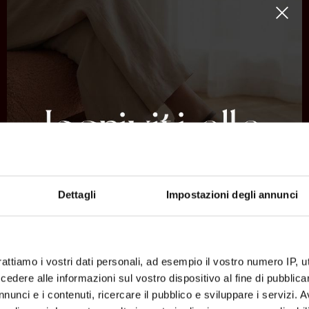
C
CAFFENERO
D
DIVINO
G
Dettagli
Impostazioni degli annunci
GAIMO
I
rattiamo i vostri dati personali, ad esempio il vostro numero IP, 
IL LACCIO
dere alle informazioni sul vostro dispositivo al fine di pubblica
nunci e i contenuti, ricercare il pubblico e sviluppare i servizi. A
INUOVO