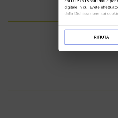
chi utilizza i vostri dati e pe
digitale in cui avete effettua
dalla Dichiarazione sui cookie
Con il tuo consenso, vorrem
raccogliere informazi
RIFIUTA
Identificare il tuo di
digitali).
Approfondisci come vengono el
modificare o ritirare il tuo 
Utilizziamo i cookie per perso
nostro traffico. Condividiamo 
di analisi dei dati web, pubbl
che hanno raccolto dal suo uti