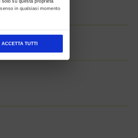
li solo su questa proprietà
consenso in qualsiasi momento
alche metro,
ACCETTA TUTTI
e specifiche (impronte
ezione dettagli
. Puoi
l media e per analizzare il
nostri partner che si occupano
azioni che ha fornito loro o